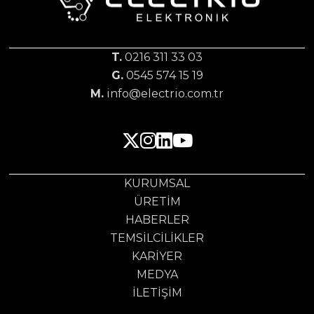
T.
0216 311 33 03
G.
0545 574 15 19
M.
info@electrio.com.tr
KURUMSAL
ÜRETIM
HABERLER
TEMSILCILIKLER
KARIYER
MEDYA
İLETIŞIM