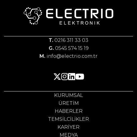
T.
0216 311 33 03
G.
0545 574 15 19
M.
info@electrio.com.tr
KURUMSAL
ÜRETIM
HABERLER
TEMSILCILIKLER
KARIYER
MEDYA