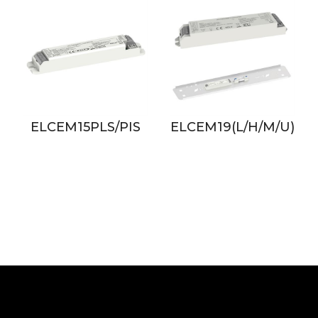
5PLS/PIS
ELCEM19(L/H/M/U)
ELCEM61L