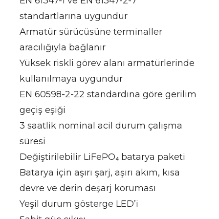
EN 61347-1 ve EN 61347-2-7
standartlarına uygundur
Armatür sürücüsüne terminaller
aracılığıyla bağlanır
Yüksek riskli görev alanı armatürlerinde
kullanılmaya uygundur
EN 60598-2-22 standardına göre gerilim
geçiş eşiği
3 saatlik nominal acil durum çalışma
süresi
Değiştirilebilir LiFePO₄ batarya paketi
Batarya için aşırı şarj, aşırı akım, kısa
devre ve derin deşarj koruması
Yeşil durum gösterge LED’i