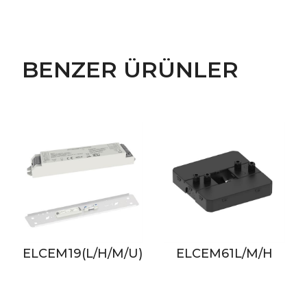
BENZER ÜRÜNLER
19(L/H/M/U)
ELCEM61L/M/H
ELCEM