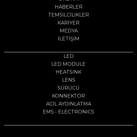
HABERLER
TEMSILCILIKLER
KARIYER
MEDYA
İLETIŞIM
LED
LED MODULE
HEATSINK
LENS
SÜRÜCÜ
KONNEKTÖR
ACİL AYDINLATMA
EMS - ELECTRONICS