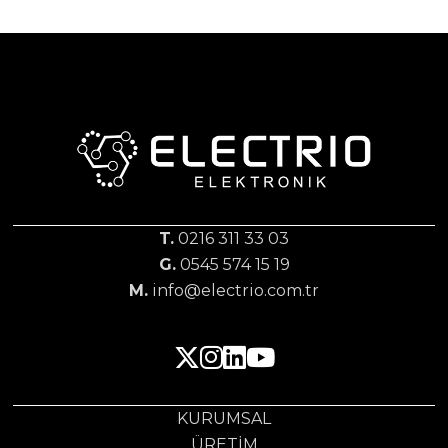
T.
0216 311 33 03
G.
0545 574 15 19
M.
info@electrio.com.tr
KURUMSAL
ÜRETIM