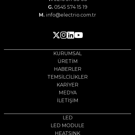
G.
0545 574 15 19
M.
info@electrio.com.tr
KURUMSAL
ÜRETIM
HABERLER
TEMSILCILIKLER
KARIYER
MEDYA
İLETIŞIM
LED
LED MODULE
HEATSINK