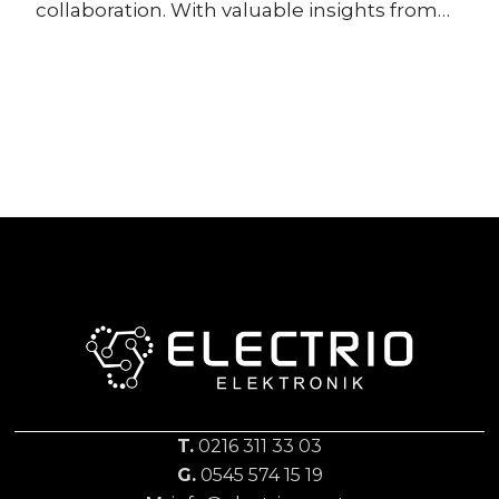
collaboration. With valuable insights from
our partners, we explored the future of LED
technologies and lighting trends. The active
engagement of industry professionals
made the event both inspiring and
productive. We look forward to shaping the
future of lighting together at upcoming
Electrio events.
T.
0216 311 33 03
G.
0545 574 15 19